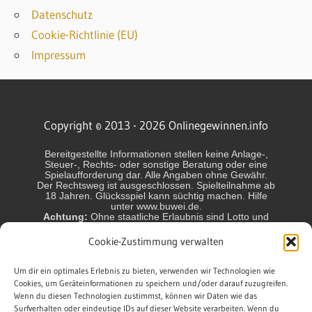
Datenschutz
Cookie-Richtlinie (EU)
Impressum
Copyright © 2013 - 2026 Onlinegewinnen.info
Bereitgestellte Informationen stellen keine Anlage-,
Steuer-, Rechts- oder sonstige Beratung oder eine
Spielaufforderung dar. Alle Angaben ohne Gewähr.
Der Rechtsweg ist ausgeschlossen. Spielteilnahme ab
18 Jahren. Glücksspiel kann süchtig machen. Hilfe
unter www.buwei.de.
Achtung:
Ohne staatliche Erlaubnis sind Lotto und
Glücksspiel in Deutschland und einigen anderen
Ländern nicht erlaubt und können strafbar sein! Jeder
Cookie-Zustimmung verwalten
Spieler handelt in eigener Verantwortung. Wir sind
nicht verantwortlich für das Handeln der Spieler.
Die Gewinnchancen sind variabel. Chance auf
Um dir ein optimales Erlebnis zu bieten, verwenden wir Technologien wie
Höchstgewinn ca.: Lotto 6aus49 1:140 Mio.,
Cookies, um Geräteinformationen zu speichern und/oder darauf zuzugreifen.
EuroMillions 1:140 Mio., EuroJackpot 1:140 Mio.,
Wenn du diesen Technologien zustimmst, können wir Daten wie das
GlücksSpirale 1:10 Mio., Keno 1:2,1 Mio., Spiel 77
Surfverhalten oder eindeutige IDs auf dieser Website verarbeiten. Wenn du
1:10Mio., Super 6 1:1 Mio., Powerball 1:292 Mio.,