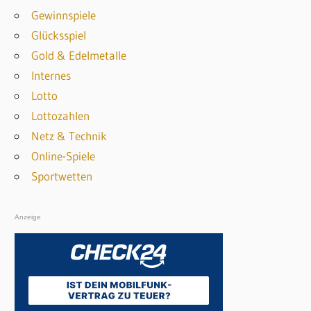
e
Gewinnspiele
n
n
Glücksspiel
n
Gold & Edelmetalle
a
Internes
c
Lotto
h
Lottozahlen
:
Netz & Technik
Online-Spiele
Sportwetten
Anzeige