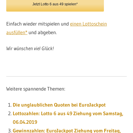
Jetzt Lotto 6 aus 49 spielen*
Einfach wieder mitspielen und
einen Lottoschein
ausfüllen*
und abgeben.
Wir wünschen viel Glück!
Weitere spannende Themen:
Die unglaublichen Quoten bei EuroJackpot
Lottozahlen: Lotto 6 aus 49 Ziehung vom Samstag,
06.04.2019
Gewinnzahlen: EuroJackpot Ziehung vom Freitag,