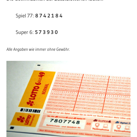
Spiel 77:
8 7 4 2 1 8 4
Super 6:
5 7 3 9 3 0
Alle Angaben wie immer ohne Gewähr.