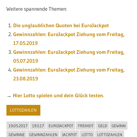
Weitere spannende Themen:
Die unglaublichen Quoten bei EuroJackpot
Gewinnzahlen: EuroJackpot Ziehung vom Freitag,
17.05.2019
Gewinnzahlen: EuroJackpot Ziehung vom Freitag,
05.07.2019
Gewinnzahlen: EuroJackpot Ziehung vom Freitag,
23.08.2019
→
Hier Lotto spielen und dein Glück testen.
LOTTOZAHLEN
19.05.2017
19.5.17
EUROJACKPOT
FREIHEIT
GELD
GEWINN
GEWINNE
GEWINNZAHLEN
JACKPOT
LOTTO
LOTTOZAHLEN