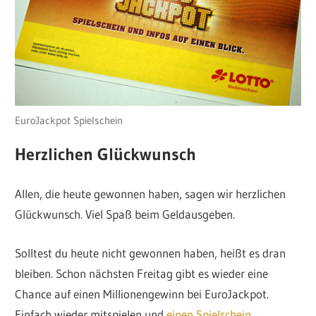
EuroJackpot Spielschein
Herzlichen Glückwunsch
Allen, die heute gewonnen haben, sagen wir herzlichen
Glückwunsch. Viel Spaß beim Geldausgeben.
Solltest du heute nicht gewonnen haben, heißt es dran
bleiben. Schon nächsten Freitag gibt es wieder eine
Chance auf einen Millionengewinn bei EuroJackpot.
Einfach wieder mitspielen und
einen Spielschein