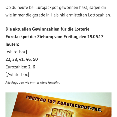
Ob du heute bei Eurojackpot gewonnen hast, sagen dir
wie immer die gerade in Helsinki ermittelten Lottozahlen.
Die aktuellen Gewinnzahlen für die Lotterie
EuroJackpot der Ziehung vom Freitag, den 19.05.17
lauten:
[white_box]
22, 33, 41, 46, 50
Eurozahlen:
2, 6
[/white_box]
Alle Angaben wie immer ohne Gewähr.