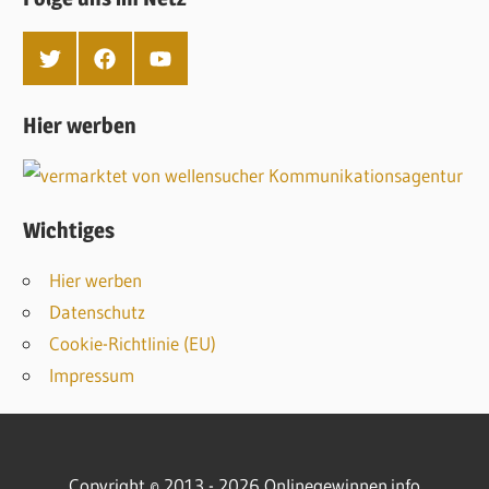
T
F
Y
w
a
o
i
c
u
t
e
T
Hier werben
t
b
u
e
o
b
r
o
e
k
Wichtiges
Hier werben
Datenschutz
Cookie-Richtlinie (EU)
Impressum
Copyright © 2013 - 2026 Onlinegewinnen.info