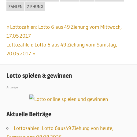
ZAHLEN
ZIEHUNG
Vorheriger
Lottozahlen: Lotto 6 aus 49 Ziehung vom Mittwoch,
Beitragsnavigation
17.05.2017
Beitrag:
Nächster
Lottozahlen: Lotto 6 aus 49 Ziehung vom Samstag,
Beitrag:
20.05.2017
Lotto spielen & gewinnen
Anzeige
Aktuelle Beiträge
Lottozahlen: Lotto 6aus49 Ziehung von heute,
Samstag den 08.08.2026