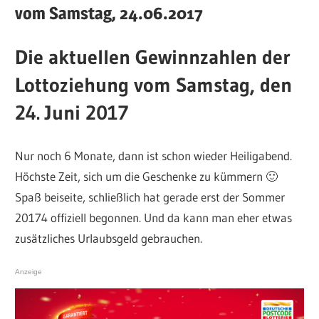
vom Samstag, 24.06.2017
Die aktuellen Gewinnzahlen der
Lottoziehung vom Samstag, den
24. Juni 2017
Nur noch 6 Monate, dann ist schon wieder Heiligabend.
Höchste Zeit, sich um die Geschenke zu kümmern 🙂
Spaß beiseite, schließlich hat gerade erst der Sommer
20174 offiziell begonnen. Und da kann man eher etwas
zusätzliches Urlaubsgeld gebrauchen.
Anzeige