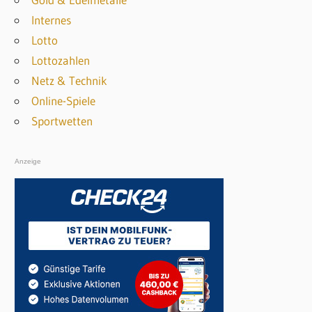
a
Internes
c
Lotto
h
Lottozahlen
:
Netz & Technik
Online-Spiele
Sportwetten
Anzeige