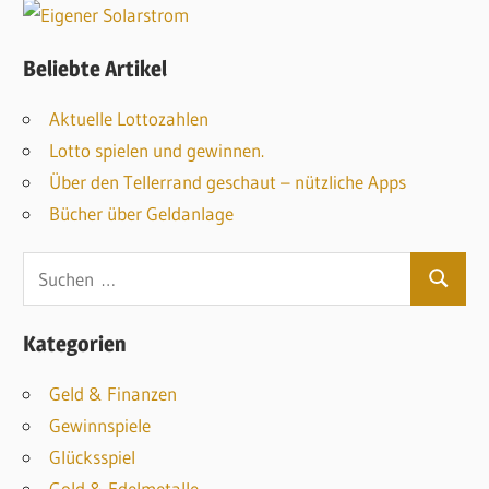
Beliebte Artikel
Aktuelle Lottozahlen
Lotto spielen und gewinnen.
Über den Tellerrand geschaut – nützliche Apps
Bücher über Geldanlage
S
S
u
u
c
Kategorien
c
h
h
Geld & Finanzen
e
e
Gewinnspiele
n
n
Glücksspiel
n
Gold & Edelmetalle