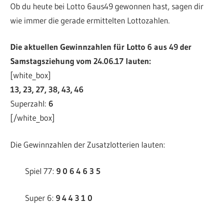
Ob du heute bei Lotto 6aus49 gewonnen hast, sagen dir
wie immer die gerade ermittelten Lottozahlen.
Die aktuellen Gewinnzahlen für Lotto 6 aus 49 der
Samstagsziehung vom 24.06.17 lauten:
[white_box]
13, 23, 27, 38, 43, 46
Superzahl:
6
[/white_box]
Die Gewinnzahlen der Zusatzlotterien lauten:
Spiel 77:
9 0 6 4 6 3 5
Super 6:
9 4 4 3 1 0