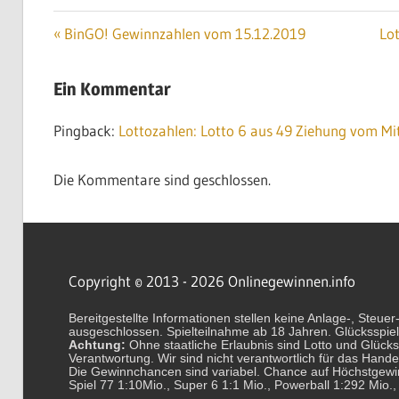
Vorheriger
BinGO! Gewinnzahlen vom 15.12.2019
Nä
Lot
Beitragsnavigation
Beitrag:
Bei
Ein Kommentar
Pingback:
Lottozahlen: Lotto 6 aus 49 Ziehung vom Mi
Die Kommentare sind geschlossen.
Copyright © 2013 - 2026 Onlinegewinnen.info
Bereitgestellte Informationen stellen keine Anlage-, Steu
ausgeschlossen. Spielteilnahme ab 18 Jahren. Glücksspiel
Achtung:
Ohne staatliche Erlaubnis sind Lotto und Glücks
Verantwortung. Wir sind nicht verantwortlich für das Handel
Die Gewinnchancen sind variabel. Chance auf Höchstgewinn
Spiel 77 1:10Mio., Super 6 1:1 Mio., Powerball 1:292 Mio.,