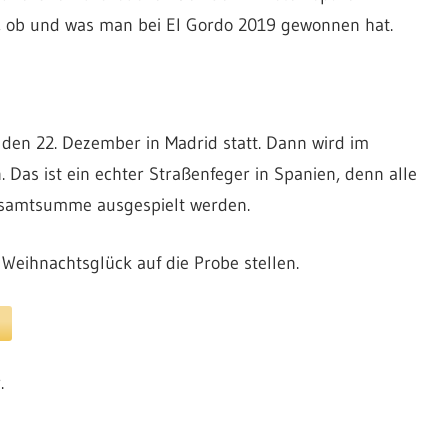
g, ob und was man bei El Gordo 2019 gewonnen hat.
 den 22. Dezember in Madrid statt. Dann wird im
 Das ist ein echter Straßenfeger in Spanien, denn alle
Gesamtsumme ausgespielt werden.
 Weihnachtsglück auf die Probe stellen.
.