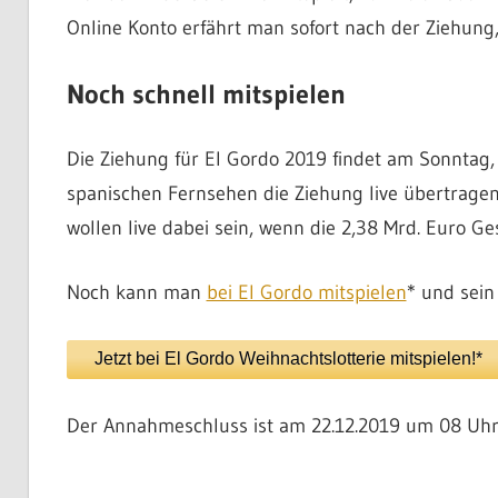
Online Konto erfährt man sofort nach der Ziehun
Noch schnell mitspielen
Die Ziehung für El Gordo 2019 findet am Sonntag,
spanischen Fernsehen die Ziehung live übertragen.
wollen live dabei sein, wenn die 2,38 Mrd. Euro 
Noch kann man
bei El Gordo mitspielen
* und sein
Jetzt bei El Gordo Weihnachtslotterie mitspielen!*
Der Annahmeschluss ist am 22.12.2019 um 08 Uhr