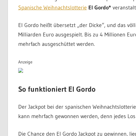
Spanische Weihnachtslotterie
El Gordo*
veranstalt
El Gordo heißt übersetzt „der Dicke“, und das vö
Milliarden Euro ausgespielt. Bis zu 4 Millionen 
mehrfach ausgeschüttet werden.
Anzeige
So funktioniert El Gordo
Der Jackpot bei der spanischen Weihnachtslotterie 
kann mehrfach gewonnen werden, denn jedes Los 
Die Chance den El Gordo Jackpot zu gewinnen, liegt