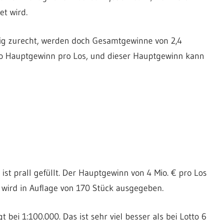
et wird.
llig zurecht, werden doch Gesamtgewinne von 2,4
Euro Hauptgewinn pro Los, und dieser Hauptgewinn kann
ist prall gefüllt. Der Hauptgewinn von 4 Mio. € pro Los
wird in Auflage von 170 Stück ausgegeben.
 bei 1:100.000. Das ist sehr viel besser als bei Lotto 6