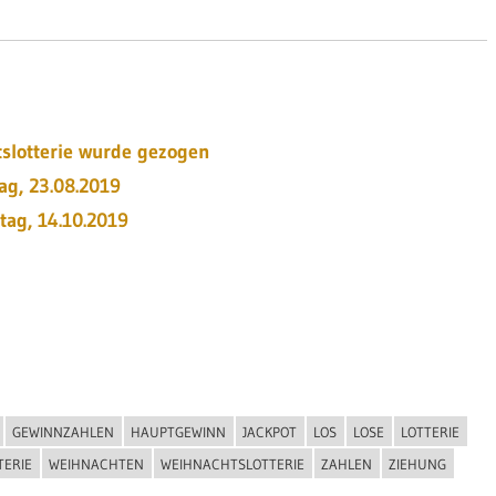
slotterie wurde gezogen
ag, 23.08.2019
tag, 14.10.2019
GEWINNZAHLEN
HAUPTGEWINN
JACKPOT
LOS
LOSE
LOTTERIE
TERIE
WEIHNACHTEN
WEIHNACHTSLOTTERIE
ZAHLEN
ZIEHUNG