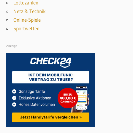
Lottozahlen
:
Netz & Technik
Online-Spiele
Sportwetten
Anzeige