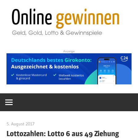
Zum
O
Inhalt
springen
g
Geld,
Finanzen,
Anzeige
Lotto
&
Gewinnspiele.
5. August 2017
Gewinner
Lottozahlen: Lotto 6 aus 49 Ziehung