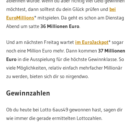
ablehnen würde. Wenn du aber richtig viel Geld gewinnen
möchtest, dann solltest du dein Glück prüfen und
bei
EuroMillions
* mitspielen. Da geht es schon am Dienstag
Abend um satte
36 Millionen Euro
.
Und am nächsten Freitag wartet
im EuroJackpot
* sogar
noch eine Million Euro mehr. Dann kommen
37 Millionen
Euro
in die Ausspielung für die höchste Gewinnklasse. So
viele Möglichkeiten, relativ einfach mehrfacher Millionär
zu werden, bieten sich dir so nirgendwo.
Gewinnzahlen
Ob du heute bei Lotto 6aus49 gewonnen hast, sagen dir
wie immer die gerade ermittelten Lottozahlen.