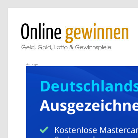
Zum
Inhalt
springen
Geld,
Finanzen,
Anzeige
Lotto
&
Gewinnspiele.