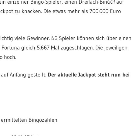
in einzelner Bingo-Spieler, einen Dreifach-Bin
GO!
auf
ckpot zu knacken. Die etwas mehr als 700.000 Euro
ichtig viele Gewinner. 46 Spieler können sich über einen
 Fortuna gleich 5.667 Mal zugeschlagen. Die jeweiligen
o hoch.
auf Anfang gestellt.
Der aktuelle Jackpot steht nun bei
ermittelten Bingozahlen.