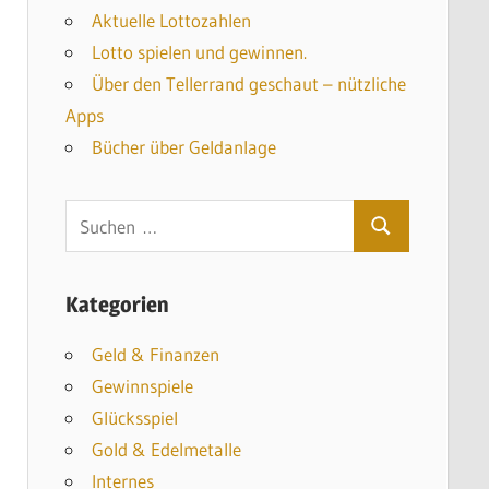
Aktuelle Lottozahlen
Lotto spielen und gewinnen.
Über den Tellerrand geschaut – nützliche
Apps
Bücher über Geldanlage
S
S
u
u
c
Kategorien
c
h
h
e
Geld & Finanzen
e
n
Gewinnspiele
n
n
Glücksspiel
a
Gold & Edelmetalle
c
Internes