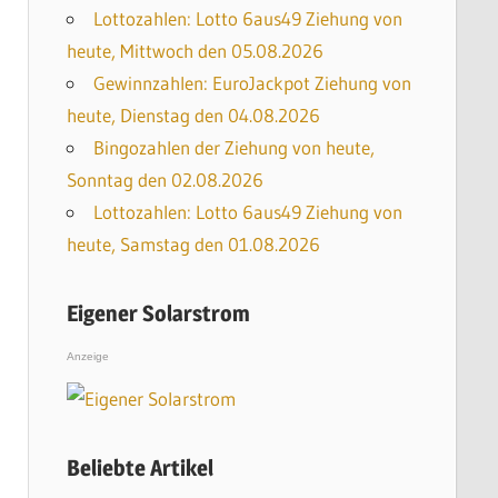
Lottozahlen: Lotto 6aus49 Ziehung von
heute, Mittwoch den 05.08.2026
Gewinnzahlen: EuroJackpot Ziehung von
heute, Dienstag den 04.08.2026
Bingozahlen der Ziehung von heute,
Sonntag den 02.08.2026
Lottozahlen: Lotto 6aus49 Ziehung von
heute, Samstag den 01.08.2026
Eigener Solarstrom
Anzeige
Beliebte Artikel