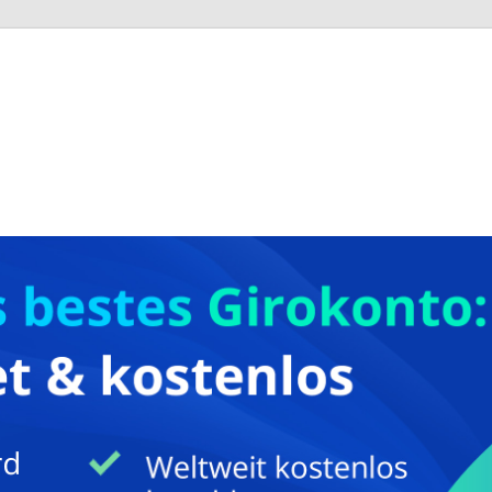
Online
gewinnen