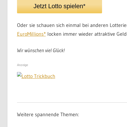
Jetzt Lotto spielen*
Oder sie schauen sich einmal bei anderen Lotteri
EuroMillions*
locken immer wieder attraktive Geld
Wir wünschen viel Glück!
Anzeige
Weitere spannende Themen: