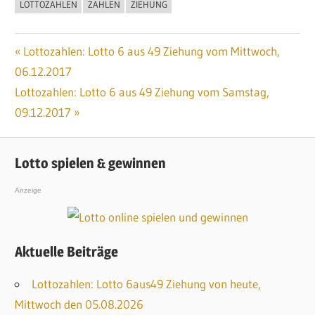
LOTTOZAHLEN
ZAHLEN
ZIEHUNG
Vorheriger
Lottozahlen: Lotto 6 aus 49 Ziehung vom Mittwoch,
Beitragsnavigation
06.12.2017
Beitrag:
Nächster
Lottozahlen: Lotto 6 aus 49 Ziehung vom Samstag,
Beitrag:
09.12.2017
Lotto spielen & gewinnen
Anzeige
Aktuelle Beiträge
Lottozahlen: Lotto 6aus49 Ziehung von heute,
Mittwoch den 05.08.2026