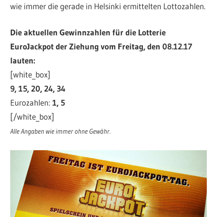
wie immer die gerade in Helsinki ermittelten Lottozahlen.
Die aktuellen Gewinnzahlen für die Lotterie
EuroJackpot der Ziehung vom Freitag, den 08.12.17
lauten:
[white_box]
9, 15, 20, 24, 34
Eurozahlen:
1, 5
[/white_box]
Alle Angaben wie immer ohne Gewähr.