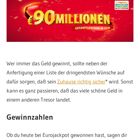
Wer immer das Geld gewinnt, sollte neben der
Anfertigung einer Liste der dringendsten Wünsche auf
dafür sorgen, daß sein
Zuhause richtig sicher
* wird. Sonst
kann es ganz passieren, daß das viele schöne Geld in
einem anderen Tresor landet.
Gewinnzahlen
Ob du heute bei Eurojackpot gewonnen hast, sagen dir