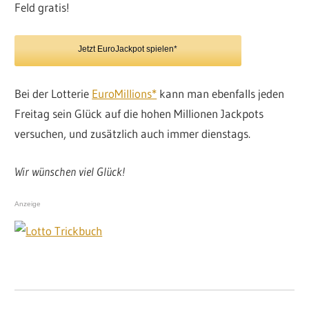
Feld gratis!
Jetzt EuroJackpot spielen*
Bei der Lotterie
EuroMillions*
kann man ebenfalls jeden
Freitag sein Glück auf die hohen Millionen Jackpots
versuchen, und zusätzlich auch immer dienstags.
Wir wünschen viel Glück!
Anzeige