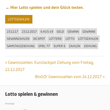
→
Hier Lotto spielen und dein Glück testen.
LOTTOZAHLEN
23.12.17
23.12.2017
6 AUS 49
GELD
GEWINN
GEWINNE
GEWINNZAHLEN
JACKPOT
LOTTERIE
LOTTO
LOTTOZAHLEN
SAMSTAGSZIEHUNG
SPIEL 77
SUPER 6
ZAHLEN
ZIEHUNG
Vorheriger
Gewinnzahlen: EuroJackpot Ziehung vom Freitag,
Beitragsnavigation
22.12.2017
Beitrag:
Nächster
BinGO! Gewinnzahlen vom 24.12.2017
Beitrag:
Lotto spielen & gewinnen
Anzeige