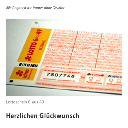
Alle Angaben wie immer ohne Gewähr.
Lottoschein 6 aus 49
Herzlichen Glückwunsch