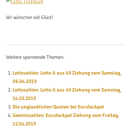
Wir wünschen viel Glück!
Weitere spannende Themen:
Lottozahlen: Lotto 6 aus 49 Ziehung vom Samstag,
06.04.2019
Lottozahlen: Lotto 6 aus 49 Ziehung vom Samstag,
14.10.2019
Die unglaublichen Quoten bei EuroJackpot
Gewinnzahlen: EuroJackpot Ziehung vom Freitag,
12.04.2019