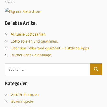
Anzeige
Beliebte Artikel
Aktuelle Lottozahlen
Lotto spielen und gewinnen.
Über den Tellerrand geschaut – nützliche Apps
Bücher über Geldanlage
S
S
u
u
c
Kategorien
c
h
h
Geld & Finanzen
e
e
Gewinnspiele
n