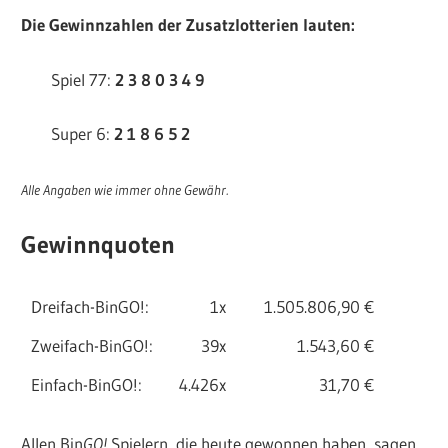
Die Gewinnzahlen der Zusatzlotterien lauten:
Spiel 77:
2 3 8 0 3 4 9
Super 6:
2 1 8 6 5 2
Alle Angaben wie immer ohne Gewähr.
Gewinnquoten
Dreifach-BinGO!:
1x
1.505.806,90 €
Zweifach-BinGO!:
39x
1.543,60 €
Einfach-BinGO!:
4.426x
31,70 €
Allen Bin
GO!
Spielern, die heute gewonnen haben, sagen