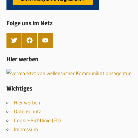
Folge uns im Netz
T
F
Y
w
a
o
i
c
u
t
e
T
Hier werben
t
b
u
e
o
b
r
o
e
k
Wichtiges
Hier werben
Datenschutz
Cookie-Richtlinie (EU)
Impressum