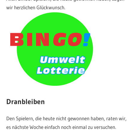
wir herzlichen Glückwunsch.
Dranbleiben
Den Spielern, die heute nicht gewonnen haben, raten wir,
es nächste Woche einfach noch einmal zu versuchen.