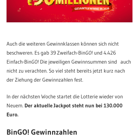
Auch die weiteren Gewinnklassen können sich nicht
beschweren. Es gab 39 Zweifach-Bin
GO!
und 4.426
Einfach-Bin
GO!
Die jeweiligen Gewinnsummen sind auch
nicht zu verachten. So viel steht bereits jetzt kurz nach
der Ziehung der Gewinnzahlen fest.
In der nächsten Woche startet die Lotterie wieder von
Neuem.
Der aktuelle Jackpot steht nun bei 130.000
Euro.
BinGO! Gewinnzahlen