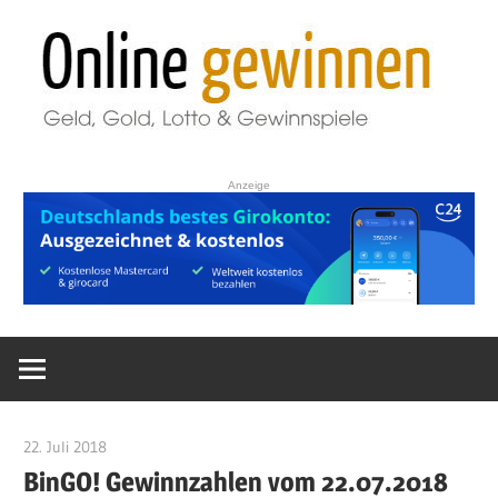
Zum
O
Inhalt
springen
g
Geld,
Finanzen,
Anzeige
Lotto
&
Gewinnspiele.
22. Juli 2018
Gewinner
BinGO! Gewinnzahlen vom 22.07.2018