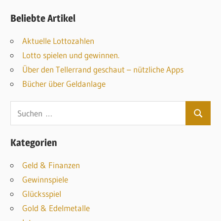
Beliebte Artikel
Aktuelle Lottozahlen
Lotto spielen und gewinnen.
Über den Tellerrand geschaut – nützliche Apps
Bücher über Geldanlage
S
S
u
u
c
Kategorien
c
h
h
Geld & Finanzen
e
e
Gewinnspiele
n
n
Glücksspiel
n
Gold & Edelmetalle
a