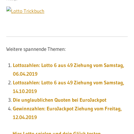
Weitere spannende Themen:
Lottozahlen: Lotto 6 aus 49 Ziehung vom Samstag,
06.04.2019
Lottozahlen: Lotto 6 aus 49 Ziehung vom Samstag,
14.10.2019
Die unglaublichen Quoten bei EuroJackpot
Gewinnzahlen: EuroJackpot Ziehung vom Freitag,
12.04.2019
→
Hier Lotto spielen und dein Glück testen.