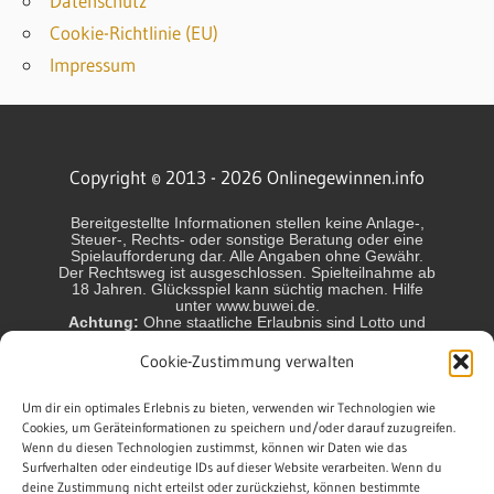
Datenschutz
Cookie-Richtlinie (EU)
Impressum
Copyright © 2013 - 2026 Onlinegewinnen.info
Bereitgestellte Informationen stellen keine Anlage-,
Steuer-, Rechts- oder sonstige Beratung oder eine
Spielaufforderung dar. Alle Angaben ohne Gewähr.
Der Rechtsweg ist ausgeschlossen. Spielteilnahme ab
18 Jahren. Glücksspiel kann süchtig machen. Hilfe
unter www.buwei.de.
Achtung:
Ohne staatliche Erlaubnis sind Lotto und
Glücksspiel in Deutschland und einigen anderen
Ländern nicht erlaubt und können strafbar sein! Jeder
Cookie-Zustimmung verwalten
Spieler handelt in eigener Verantwortung. Wir sind
nicht verantwortlich für das Handeln der Spieler.
Die Gewinnchancen sind variabel. Chance auf
Um dir ein optimales Erlebnis zu bieten, verwenden wir Technologien wie
Höchstgewinn ca.: Lotto 6aus49 1:140 Mio.,
Cookies, um Geräteinformationen zu speichern und/oder darauf zuzugreifen.
EuroMillions 1:140 Mio., EuroJackpot 1:140 Mio.,
Wenn du diesen Technologien zustimmst, können wir Daten wie das
GlücksSpirale 1:10 Mio., Keno 1:2,1 Mio., Spiel 77
Surfverhalten oder eindeutige IDs auf dieser Website verarbeiten. Wenn du
1:10Mio., Super 6 1:1 Mio., Powerball 1:292 Mio.,
deine Zustimmung nicht erteilst oder zurückziehst, können bestimmte
BinGO! 1:1,3 Mio.