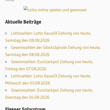
Anzeige
Aktuelle Beiträge
Lottozahlen: Lotto 6aus49 Ziehung von heute,
Samstag den 08.08.2026
Gewinnzahlen der GlücksSpirale Ziehung von heute,
Samstag den 08.08.2026
Gewinnzahlen: EuroJackpot Ziehung von heute,
Freitag den 07.08.2026
Lottozahlen: Lotto 6aus49 Ziehung von heute,
Mittwoch den 05.08.2026
Gewinnzahlen: EuroJackpot Ziehung von heute,
Dienstag den 04.08.2026
Eigener Solarstrom