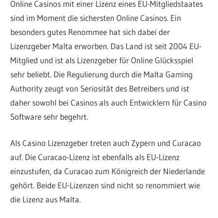
Online Casinos mit einer Lizenz eines EU-Mitgliedstaates
sind im Moment die sichersten Online Casinos. Ein
besonders gutes Renommee hat sich dabei der
Lizenzgeber Malta erworben. Das Land ist seit 2004 EU-
Mitglied und ist als Lizenzgeber für Online Glücksspiel
sehr beliebt. Die Regulierung durch die Malta Gaming
Authority zeugt von Seriosität des Betreibers und ist
daher sowohl bei Casinos als auch Entwicklern für Casino
Software sehr begehrt.
Als Casino Lizenzgeber treten auch Zypern und Curacao
auf. Die Curacao-Lizenz ist ebenfalls als EU-Lizenz
einzustufen, da Curacao zum Königreich der Niederlande
gehört. Beide EU-Lizenzen sind nicht so renommiert wie
die Lizenz aus Malta.