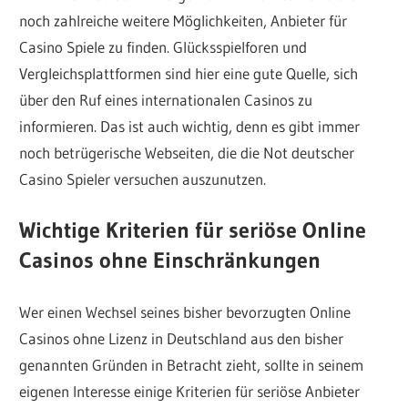
noch zahlreiche weitere Möglichkeiten, Anbieter für
Casino Spiele zu finden. Glücksspielforen und
Vergleichsplattformen sind hier eine gute Quelle, sich
über den Ruf eines internationalen Casinos zu
informieren. Das ist auch wichtig, denn es gibt immer
noch betrügerische Webseiten, die die Not deutscher
Casino Spieler versuchen auszunutzen.
Wichtige Kriterien für seriöse Online
Casinos ohne Einschränkungen
Wer einen Wechsel seines bisher bevorzugten Online
Casinos ohne Lizenz in Deutschland aus den bisher
genannten Gründen in Betracht zieht, sollte in seinem
eigenen Interesse einige Kriterien für seriöse Anbieter