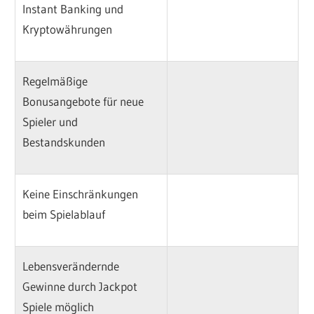
Instant Banking und
Kryptowährungen
Regelmäßige
Bonusangebote für neue
Spieler und
Bestandskunden
Keine Einschränkungen
beim Spielablauf
Lebensverändernde
Gewinne durch Jackpot
Spiele möglich