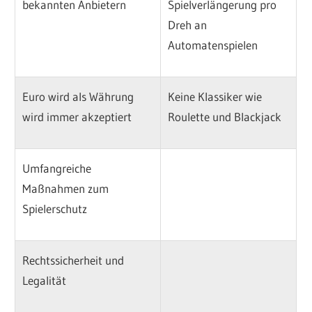
bekannten Anbietern
Spielverlängerung pro
Dreh an
Automatenspielen
Euro wird als Währung
Keine Klassiker wie
wird immer akzeptiert
Roulette und Blackjack
Umfangreiche
Maßnahmen zum
Spielerschutz
Rechtssicherheit und
Legalität