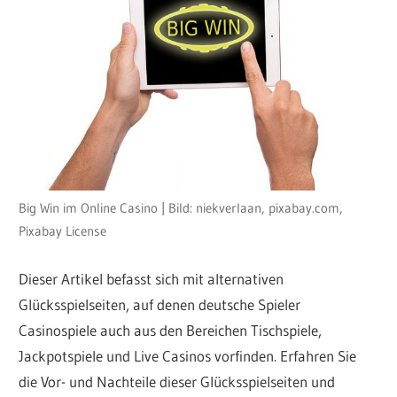
Big Win im Online Casino | Bild: niekverlaan, pixabay.com,
Pixabay License
Dieser Artikel befasst sich mit alternativen
Glücksspielseiten, auf denen deutsche Spieler
Casinospiele auch aus den Bereichen Tischspiele,
Jackpotspiele und Live Casinos vorfinden. Erfahren Sie
die Vor- und Nachteile dieser Glücksspielseiten und