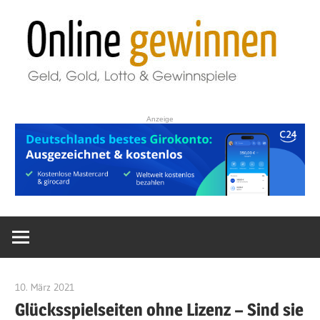
Zum
O
Inhalt
springen
g
Geld,
Finanzen,
Anzeige
Lotto
&
Gewinnspiele.
10. März 2021
Gewinner
Glücksspielseiten ohne Lizenz – Sind sie