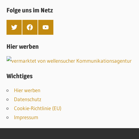
Folge uns im Netz
T
F
Y
w
a
o
i
c
u
t
e
T
Hier werben
t
b
u
e
o
b
r
o
e
k
Wichtiges
Hier werben
Datenschutz
Cookie-Richtlinie (EU)
Impressum