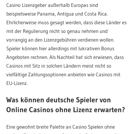
Casino Lizenzgeber außerhalb Europas sind
beispielsweise Panama, Antigua und Costa Rica.
Ehrlicherweise muss gesagt werden, dass diese Länder es
mit der Regulierung nicht so genau nehmen und
vorrangig an den Lizenzgebühren verdienen wollen.
Spieler können hier allerdings mit lukrativen Bonus
Angeboten rechnen. Als Nachteil hat sich erwiesen, dass
Casinos mit Sitz in solchen Ländern meist nicht so
vielfältige Zahlungsoptionen anbieten wie Casinos mit
EU-Lizenz.
Was können deutsche Spieler von
Online Casinos ohne Lizenz erwarten?
Eine gewohnt breite Palette an Casino Spielen ohne