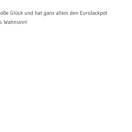
roße Glück und hat ganz allein den EuroJackpot
o. Wahnsinn!