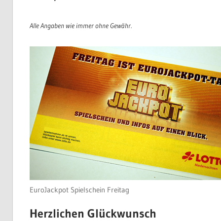
Alle Angaben wie immer ohne Gewähr.
EuroJackpot Spielschein Freitag
Herzlichen Glückwunsch