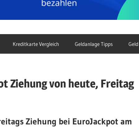
Kreditkarte Vergleich
Geldanlage Tipps
Geld
t Ziehung von heute, Freitag
reitags Ziehung bei EuroJackpot am