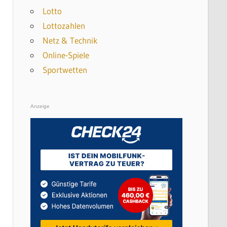
h
Lotto
:
Lottozahlen
Netz & Technik
Online-Spiele
Sportwetten
Anzeige