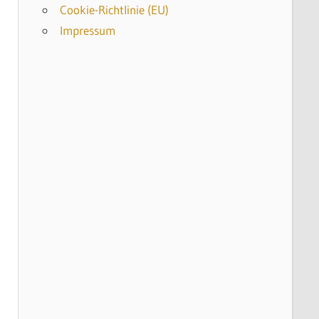
Cookie-Richtlinie (EU)
Impressum