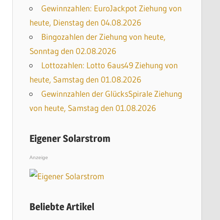
Gewinnzahlen: EuroJackpot Ziehung von
heute, Dienstag den 04.08.2026
Bingozahlen der Ziehung von heute,
Sonntag den 02.08.2026
Lottozahlen: Lotto 6aus49 Ziehung von
heute, Samstag den 01.08.2026
Gewinnzahlen der GlücksSpirale Ziehung
von heute, Samstag den 01.08.2026
Eigener Solarstrom
Anzeige
Beliebte Artikel