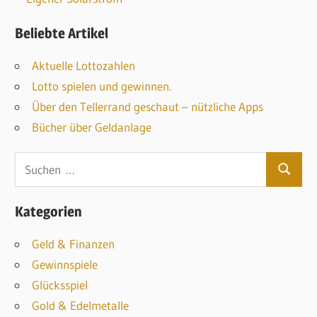
Beliebte Artikel
Aktuelle Lottozahlen
Lotto spielen und gewinnen.
Über den Tellerrand geschaut – nützliche Apps
Bücher über Geldanlage
S
S
u
u
c
Kategorien
c
h
h
Geld & Finanzen
e
e
Gewinnspiele
n
n
Glücksspiel
n
Gold & Edelmetalle
a