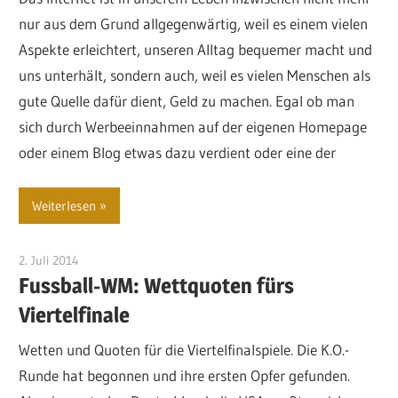
nur aus dem Grund allgegenwärtig, weil es einem vielen
Aspekte erleichtert, unseren Alltag bequemer macht und
uns unterhält, sondern auch, weil es vielen Menschen als
gute Quelle dafür dient, Geld zu machen. Egal ob man
sich durch Werbeeinnahmen auf der eigenen Homepage
oder einem Blog etwas dazu verdient oder eine der
Weiterlesen
2. Juli 2014
Gewinner
Fussball-WM: Wettquoten fürs
Viertelfinale
Wetten und Quoten für die Viertelfinalspiele. Die K.O.-
Runde hat begonnen und ihre ersten Opfer gefunden.