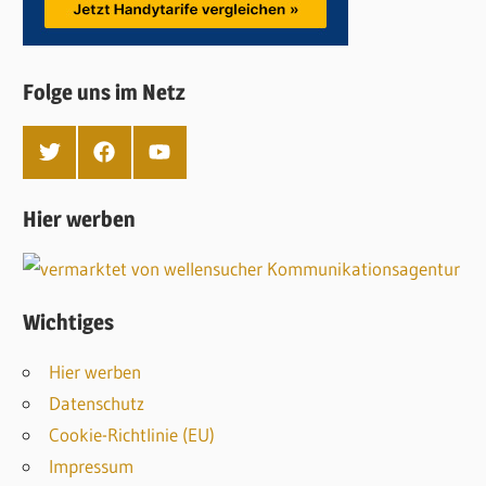
Folge uns im Netz
T
F
Y
w
a
o
i
c
u
t
e
T
Hier werben
t
b
u
e
o
b
r
o
e
k
Wichtiges
Hier werben
Datenschutz
Cookie-Richtlinie (EU)
Impressum