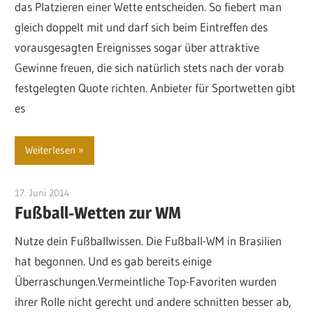
das Platzieren einer Wette entscheiden. So fiebert man
gleich doppelt mit und darf sich beim Eintreffen des
vorausgesagten Ereignisses sogar über attraktive
Gewinne freuen, die sich natürlich stets nach der vorab
festgelegten Quote richten. Anbieter für Sportwetten gibt
es
Weiterlesen
17. Juni 2014
Gewinner
Fußball-Wetten zur WM
Nutze dein Fußballwissen. Die Fußball-WM in Brasilien
hat begonnen. Und es gab bereits einige
Überraschungen.Vermeintliche Top-Favoriten wurden
ihrer Rolle nicht gerecht und andere schnitten besser ab,