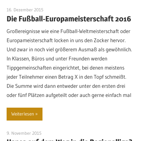
16. Dezember 2015
Gewinner
Die Fußball-Europameisterschaft 2016
Großereignisse wie eine Fußball-Weltmeisterschaft oder
Europameisterschaft locken in uns den Zocker hervor.
Und zwar in noch viel größerem Ausmaß als gewöhnlich.
In Klassen, Büros und unter Freunden werden
Tippgemeinschaften eingerichtet, bei denen meistens
jeder Teilnehmer einen Betrag X in den Topf schmeißt.
Die Summe wird dann entweder unter den ersten drei
oder fünf Plätzen aufgeteilt oder auch gerne einfach mal
Weiterlesen
9. November 2015
Gewinner