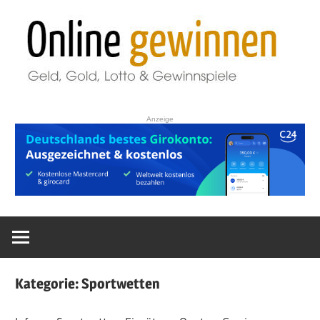
Zum
O
Inhalt
springen
g
Geld,
Finanzen,
Anzeige
Lotto
&
Gewinnspiele.
Kategorie:
Sportwetten