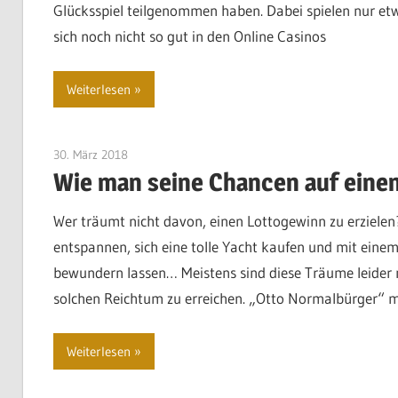
Glücksspiel teilgenommen haben. Dabei spielen nur etw
sich noch nicht so gut in den Online Casinos
Weiterlesen
30. März 2018
Gewinner
Wie man seine Chancen auf eine
Wer träumt nicht davon, einen Lottogewinn zu erzielen
entspannen, sich eine tolle Yacht kaufen und mit eine
bewundern lassen… Meistens sind diese Träume leider n
solchen Reichtum zu erreichen. „Otto Normalbürger“ m
Weiterlesen