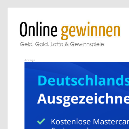
Zum
Inhalt
springen
Geld,
Finanzen,
Anzeige
Lotto
&
Gewinnspiele.