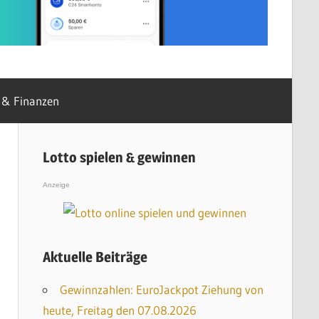
 & Finanzen
Lotto spielen & gewinnen
Anzeige
Aktuelle Beiträge
Gewinnzahlen: EuroJackpot Ziehung von
heute, Freitag den 07.08.2026