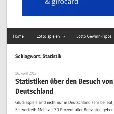
Home
Lotto spielen
Lotto Gewinn-Tipps
Schlagwort:
Statistik
16. April 2018
Gewinner
Statistiken über den Besuch von
Deutschland
Glücksspiele sind nicht nur in Deutschland sehr belie
Zeitvertreib. Mehr als 70 Prozent aller Befragten gebe