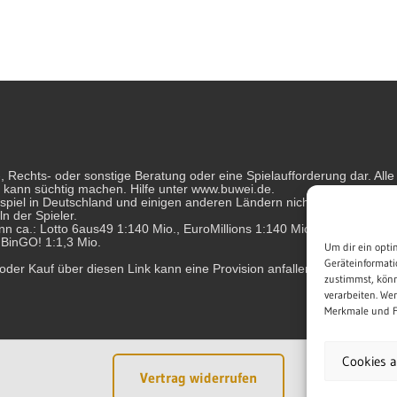
er-, Rechts- oder sonstige Beratung oder eine Spielaufforderung dar. A
 kann süchtig machen. Hilfe unter www.buwei.de.
spiel in Deutschland und einigen anderen Ländern nicht erlaubt und kön
n der Spieler.
 ca.: Lotto 6aus49 1:140 Mio., EuroMillions 1:140 Mio., EuroJackpot 1
 BinGO! 1:1,3 Mio.
Um dir ein opti
Geräteinformati
oder Kauf über diesen Link kann eine Provision anfallen. Am Preis für 
zustimmst, könn
verarbeiten. We
Merkmale und F
Cookies a
Vertrag widerrufen