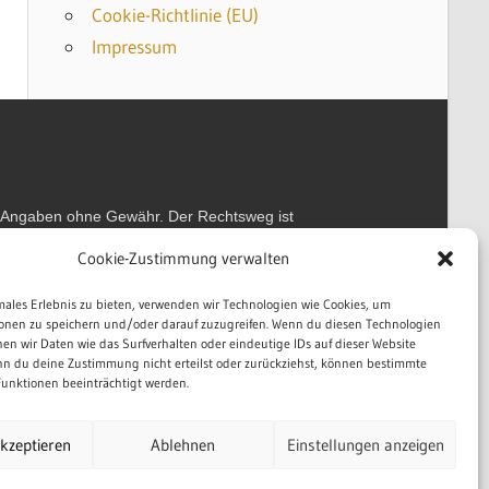
Cookie-Richtlinie (EU)
Impressum
lle Angaben ohne Gewähr. Der Rechtsweg ist
nen strafbar sein! Jeder Spieler handelt in eigener
Cookie-Zustimmung verwalten
:140 Mio., GlücksSpirale 1:10 Mio., Keno 1:2,1 Mio.,
males Erlebnis zu bieten, verwenden wir Technologien wie Cookies, um
onen zu speichern und/oder darauf zuzugreifen. Wenn du diesen Technologien
Kunden ändert sich dadurch nichts.)
en wir Daten wie das Surfverhalten oder eindeutige IDs auf dieser Website
nn du deine Zustimmung nicht erteilst oder zurückziehst, können bestimmte
unktionen beeinträchtigt werden.
kzeptieren
Ablehnen
Einstellungen anzeigen