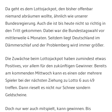
Da geht es dem Lottojackpot, den bisher offenbar
niemand abräumen wollte, ähnlich wie unserer
Bundesregierung. Auch die ist bis heute nicht so richtig in
den Tritt gekommen. Dabei war die Bundestagswahl vor
mittlerweile 4 Monaten. Seitdem liegt Deutschland im
Dämmerschlaf und der Problemberg wird immer größer.
Die Zuwächse beim Lottojackpot haben zumindest etwas
Positives, vor allem für den zukünftigen Gewinner. Bereits
am kommenden Mittwoch kann es einen oder mehrere
Spieler bei der nächsten Ziehung zu Lotto 6 aus 49
treffen. Dann rieselt es nicht nur Schnee sondern
Geldscheine.
Doch nur wer auch mitspielt, kann gewinnen. Bis