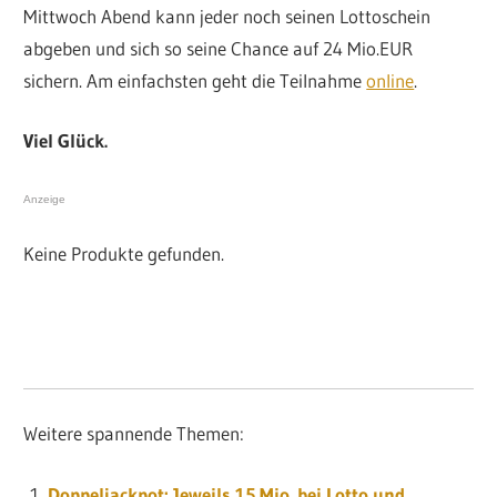
Mittwoch Abend kann jeder noch seinen Lottoschein
abgeben und sich so seine Chance auf 24 Mio.EUR
sichern. Am einfachsten geht die Teilnahme
online
.
Viel Glück.
Anzeige
Keine Produkte gefunden.
Weitere spannende Themen:
Doppeljackpot: Jeweils 15 Mio. bei Lotto und