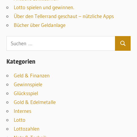
Lotto spielen und gewinnen.
Über den Tellerrand geschaut – nützliche Apps
Bücher über Geldanlage
S
S
u
u
c
Kategorien
c
h
h
Geld & Finanzen
e
e
Gewinnspiele
n
n
Glücksspiel
n
Gold & Edelmetalle
a
Internes
c
Lotto
h
Lottozahlen
: