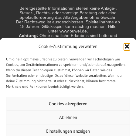
Bereitgestellte Informationen stellen keine Anlage-,
Steuer-, Rechts- oder sonstige Beratung oder eine
Spielaufforderung dar. Alle Angaben ohne Gewähr.
Der Rechtsweg ist ausgeschlossen. Spielteilnahme ab
18 Jahren. Glücksspiel kann süchtig machen. Hilfe
unter www.buwei.de.
Achtung:
Ohne staatliche Erlaubnis sind Lotto und
Glücksspiel in Deutschland und einigen anderen
Ländern nicht erlaubt und können strafbar sein! Jeder
Cookie-Zustimmung verwalten
Spieler handelt in eigener Verantwortung. Wir sind
nicht verantwortlich für das Handeln der Spieler.
Die Gewinnchancen sind variabel. Chance auf
Um dir ein optimales Erlebnis zu bieten, verwenden wir Technologien wie
Höchstgewinn ca.: Lotto 6aus49 1:140 Mio.,
Cookies, um Geräteinformationen zu speichern und/oder darauf zuzugreifen.
EuroMillions 1:140 Mio., EuroJackpot 1:140 Mio.,
Wenn du diesen Technologien zustimmst, können wir Daten wie das
GlücksSpirale 1:10 Mio., Keno 1:2,1 Mio., Spiel 77
Surfverhalten oder eindeutige IDs auf dieser Website verarbeiten. Wenn du
1:10Mio., Super 6 1:1 Mio., Powerball 1:292 Mio.,
deine Zustimmung nicht erteilst oder zurückziehst, können bestimmte
BinGO! 1:1,3 Mio.
Merkmale und Funktionen beeinträchtigt werden.
* = werbender Link (Affiliate/Werbung, beim Anklicken
und/oder Kauf über diesen Link kann eine Provision
anfallen. Am Preis für Kunden ändert sich dadurch
Cookies akzeptieren
nichts.)
Ablehnen
Einstellungen anzeigen