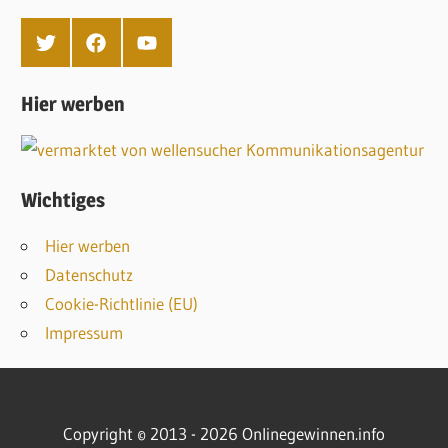
T
F
Y
w
a
o
i
c
u
t
e
T
Hier werben
t
b
u
e
o
b
r
o
e
k
Wichtiges
Hier werben
Datenschutz
Cookie-Richtlinie (EU)
Impressum
Copyright © 2013 - 2026 Onlinegewinnen.info