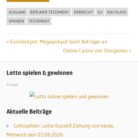
AUSLAND
BERLINER TESTAMENT
ERBRECHT
EU
NACHLASS
SPANIEN
TESTAMENT
Vorheriger
EuroJackpot: Megajackpot lockt Betrüger an
Beitragsnavigation
Beitrag:
Nächster
Online-Casino von Stargames
Beitrag:
Lotto spielen & gewinnen
Anzeige
Aktuelle Beiträge
Lottozahlen: Lotto 6aus49 Ziehung von heute,
Mittwoch den 05.08.2026