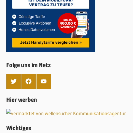
Folge uns im Netz
T
F
Y
w
a
o
i
c
u
t
e
T
Hier werben
t
b
u
e
o
b
r
o
e
k
Wichtiges