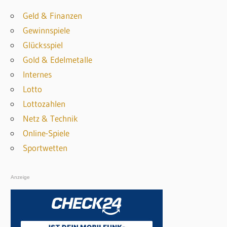
h
h
Geld & Finanzen
e
e
Gewinnspiele
n
n
Glücksspiel
n
Gold & Edelmetalle
a
Internes
c
Lotto
h
Lottozahlen
:
Netz & Technik
Online-Spiele
Sportwetten
Anzeige