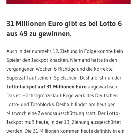
31 Millionen Euro gibt es bei Lotto 6
aus 49 zu gewinnen.
Auch in der nunmehr 12. Ziehung in Folge konnte kein
Spieler den Jackpot knacken. Niemand hatte in den
vergangenen Wochen 6 Richtige und die korrekte
Superzahl auf seinem Spielschein. Deshalb ist nun der
Lotto-Jackpot auf 31 Millionen Euro
angewachsen.
Das ist Höchstgrenze laut Regelwerk des Deutschen
Lotto- und Totoblocks. Deshalb findet am heutigen
Mittwoch eine Zwangsausschüttung statt. Der Lotto-
Jackpot muß heute, in der 13, Ziehung ausgeschüttet
werden. Die 31 Millionen kommen heute definitiv in ein