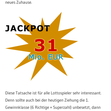
neues Zuhause.
Diese Tatsache ist für alle Lottospieler sehr interessant.
Denn sollte auch bei der heutigen Ziehung die 1.
Gewinnklasse (6 Richtige + Superzahl) unbesetzt, dann