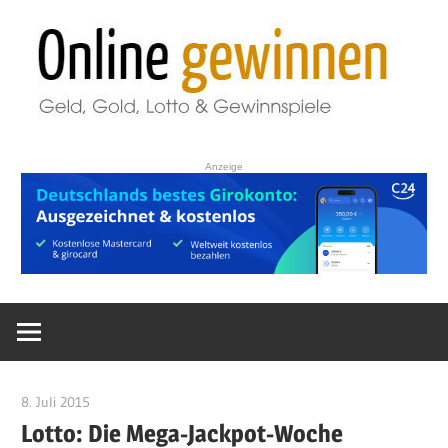
Zum
O
Inhalt
springen
g
Geld,
Finanzen,
Anzeige
Lotto
&
Gewinnspiele.
8. Juli 2015
Gewinner
Lotto: Die Mega-Jackpot-Woche