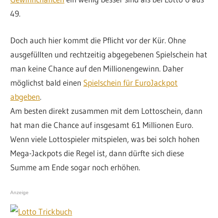
49.
Doch auch hier kommt die Pflicht vor der Kür. Ohne
ausgefüllten und rechtzeitig abgegebenen Spielschein hat
man keine Chance auf den Millionengewinn. Daher
möglichst bald einen
Spielschein für EuroJackpot
abgeben
.
Am besten direkt zusammen mit dem Lottoschein, dann
hat man die Chance auf insgesamt 61 Millionen Euro.
Wenn viele Lottospieler mitspielen, was bei solch hohen
Mega-Jackpots die Regel ist, dann dürfte sich diese
Summe am Ende sogar noch erhöhen.
Anzeige