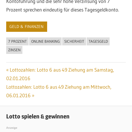
Kontoführung und die sehr hohe Verzinsung von 7
Prozent sprechen eindeutig für dieses Tagesgeldkonto.
GELD & FINANZEN
7 PROZENT
ONLINE BANKING
SICHERHEIT
TAGESGELD
ZINSEN
Vorheriger
Lottozahlen: Lotto 6 aus 49 Ziehung am Samstag,
Beitragsnavigation
02.01.2016
Beitrag:
Nächster
Lottozahlen: Lotto 6 aus 49 Ziehung am Mittwoch,
Beitrag:
06.01.2016
Lotto spielen & gewinnen
Anzeige