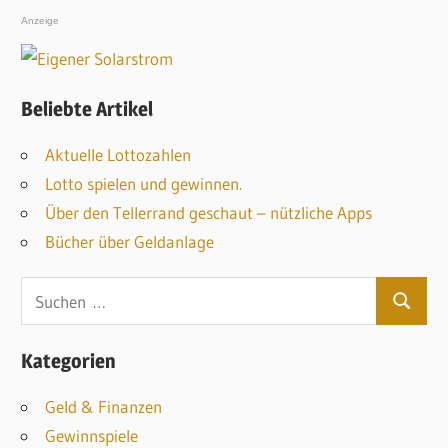
Anzeige
Beliebte Artikel
Aktuelle Lottozahlen
Lotto spielen und gewinnen.
Über den Tellerrand geschaut – nützliche Apps
Bücher über Geldanlage
S
S
u
u
c
Kategorien
c
h
h
Geld & Finanzen
e
e
Gewinnspiele
n