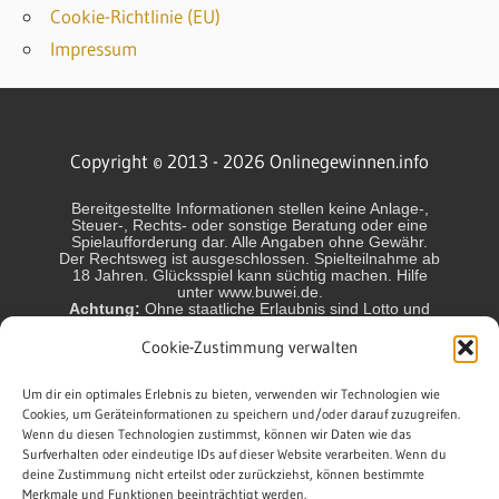
Cookie-Richtlinie (EU)
Impressum
Copyright © 2013 - 2026 Onlinegewinnen.info
Bereitgestellte Informationen stellen keine Anlage-,
Steuer-, Rechts- oder sonstige Beratung oder eine
Spielaufforderung dar. Alle Angaben ohne Gewähr.
Der Rechtsweg ist ausgeschlossen. Spielteilnahme ab
18 Jahren. Glücksspiel kann süchtig machen. Hilfe
unter www.buwei.de.
Achtung:
Ohne staatliche Erlaubnis sind Lotto und
Glücksspiel in Deutschland und einigen anderen
Ländern nicht erlaubt und können strafbar sein! Jeder
Cookie-Zustimmung verwalten
Spieler handelt in eigener Verantwortung. Wir sind
nicht verantwortlich für das Handeln der Spieler.
Die Gewinnchancen sind variabel. Chance auf
Um dir ein optimales Erlebnis zu bieten, verwenden wir Technologien wie
Höchstgewinn ca.: Lotto 6aus49 1:140 Mio.,
Cookies, um Geräteinformationen zu speichern und/oder darauf zuzugreifen.
EuroMillions 1:140 Mio., EuroJackpot 1:140 Mio.,
Wenn du diesen Technologien zustimmst, können wir Daten wie das
GlücksSpirale 1:10 Mio., Keno 1:2,1 Mio., Spiel 77
Surfverhalten oder eindeutige IDs auf dieser Website verarbeiten. Wenn du
1:10Mio., Super 6 1:1 Mio., Powerball 1:292 Mio.,
deine Zustimmung nicht erteilst oder zurückziehst, können bestimmte
BinGO! 1:1,3 Mio.
Merkmale und Funktionen beeinträchtigt werden.