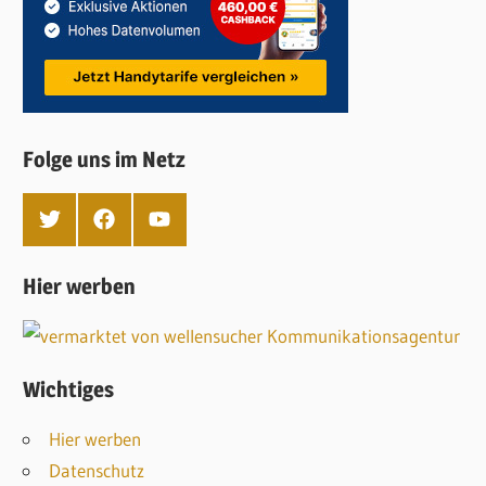
Folge uns im Netz
T
F
Y
w
a
o
i
c
u
t
e
T
Hier werben
t
b
u
e
o
b
r
o
e
k
Wichtiges
Hier werben
Datenschutz