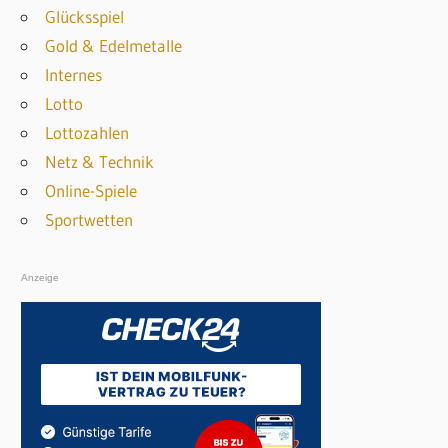
n
Glücksspiel
n
Gold & Edelmetalle
a
Internes
c
Lotto
h
Lottozahlen
:
Netz & Technik
Online-Spiele
Sportwetten
Anzeige