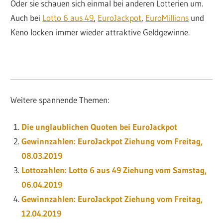
Oder sie schauen sich einmal bei anderen Lotterien um.
Auch bei
Lotto 6 aus 49
,
EuroJackpot
,
EuroMillions
und
Keno locken immer wieder attraktive Geldgewinne.
Weitere spannende Themen:
Die unglaublichen Quoten bei EuroJackpot
Gewinnzahlen: EuroJackpot Ziehung vom Freitag,
08.03.2019
Lottozahlen: Lotto 6 aus 49 Ziehung vom Samstag,
06.04.2019
Gewinnzahlen: EuroJackpot Ziehung vom Freitag,
12.04.2019