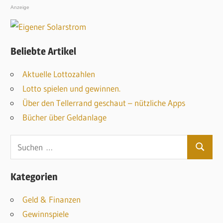
Anzeige
Beliebte Artikel
Aktuelle Lottozahlen
Lotto spielen und gewinnen.
Über den Tellerrand geschaut – nützliche Apps
Bücher über Geldanlage
S
S
u
u
c
Kategorien
c
h
h
Geld & Finanzen
e
e
Gewinnspiele
n