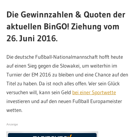
Die Gewinnzahlen & Quoten der
aktuellen BinGO! Ziehung vom
26. Juni 2016.
Die deutsche Fußball-Nationalmannschaft hofft heute
auf einen Sieg gegen die Slowakei, um weiterhin im
Turnier der EM 2016 zu bleiben und eine Chance auf den
Titel zu haben. Da ist noch alles offen. Wer sein Glück
versuchen will, kann sein Geld
bei einer Sportwette
investieren und auf den neuen Fußball Europameister
wetten.
Anzeige