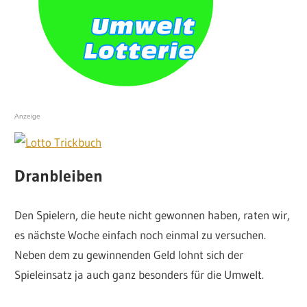
Anzeige
Dranbleiben
Den Spielern, die heute nicht gewonnen haben, raten wir,
es nächste Woche einfach noch einmal zu versuchen.
Neben dem zu gewinnenden Geld lohnt sich der
Spieleinsatz ja auch ganz besonders für die Umwelt.