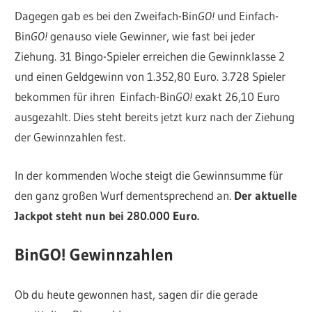
Dagegen gab es bei den Zweifach-Bin
GO!
und Einfach-
Bin
GO!
genauso viele Gewinner, wie fast bei jeder
Ziehung. 31 Bingo-Spieler erreichen die Gewinnklasse 2
und einen Geldgewinn von 1.352,80 Euro. 3.728 Spieler
bekommen für ihren Einfach-Bin
GO!
exakt 26,10 Euro
ausgezahlt. Dies steht bereits jetzt kurz nach der Ziehung
der Gewinnzahlen fest.
In der kommenden Woche steigt die Gewinnsumme für
den ganz großen Wurf dementsprechend an.
Der aktuelle
Jackpot steht nun bei 280.000 Euro.
BinGO! Gewinnzahlen
Ob du heute gewonnen hast, sagen dir die gerade