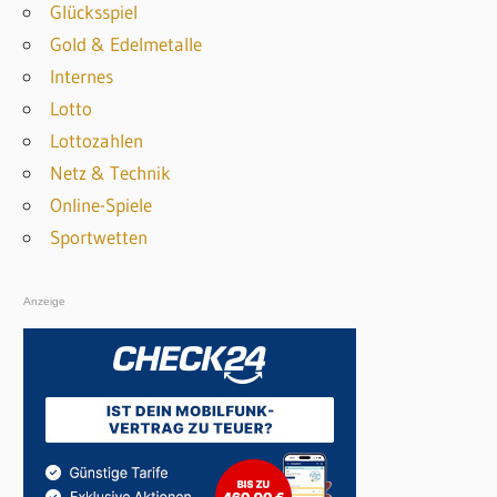
n
Glücksspiel
n
Gold & Edelmetalle
a
Internes
c
Lotto
h
Lottozahlen
:
Netz & Technik
Online-Spiele
Sportwetten
Anzeige