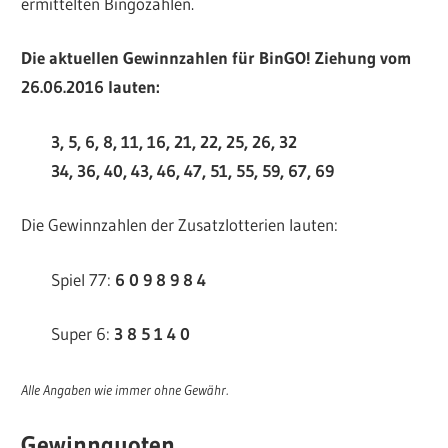
ermittelten Bingozahlen.
Die aktuellen Gewinnzahlen für BinGO! Ziehung vom
26.06.2016 lauten:
3, 5, 6, 8, 11, 16, 21, 22, 25, 26, 32
34, 36, 40, 43, 46, 47, 51, 55, 59, 67, 69
Die Gewinnzahlen der Zusatzlotterien lauten:
Spiel 77:
6 0 9 8 9 8 4
Super 6:
3 8 5 1 4 0
Alle Angaben wie immer ohne Gewähr.
Gewinnquoten