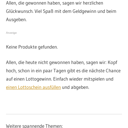
Allen, die gewonnen haben, sagen wir herzlichen
Glückwunsch. Viel Spaß mit dem Geldgewinn und beim
Ausgeben.
Anzeige
Keine Produkte gefunden.
Allen, die heute nicht gewonnen haben, sagen wir: Kopf
hoch, schon in ein paar Tagen gibt es die nächste Chance
auf einen Lottogewinn. Einfach wieder mitspielen und
einen Lottoschein ausfüllen
und abgeben.
Weitere spannende Themen: