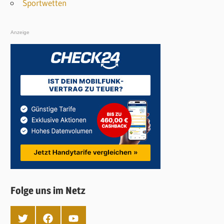
Sportwetten
Anzeige
Folge uns im Netz
T
F
Y