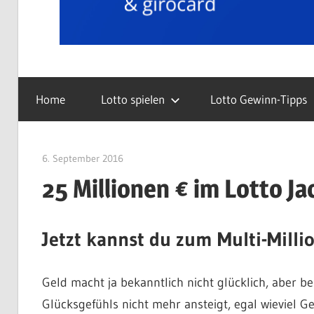
Home
Lotto spielen
Lotto Gewinn-Tipps
6. September 2016
Gewinner
25 Millionen € im Lotto J
Jetzt kannst du zum Multi-Milli
Geld macht ja bekanntlich nicht glücklich, aber b
Glücksgefühls nicht mehr ansteigt, egal wieviel 