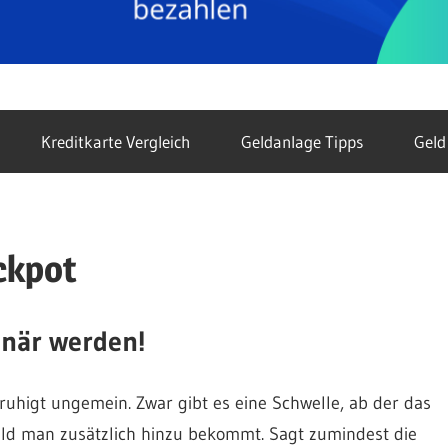
Kreditkarte Vergleich
Geldanlage Tipps
Geld
ackpot
onär werden!
eruhigt ungemein. Zwar gibt es eine Schwelle, ab der das
Geld man zusätzlich hinzu bekommt. Sagt zumindest die