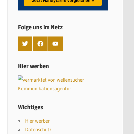
Folge uns im Netz
T
F
Y
w
a
o
i
c
u
t
e
T
t
b
u
Hier werben
e
o
b
r
o
e
k
Wichtiges
Hier werben
Datenschutz