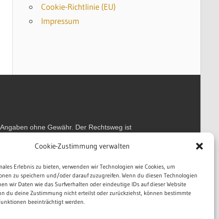
Cookie-Richtlinie (EU)
Impressum
lle Angaben ohne Gewähr. Der Rechtsweg ist
nen strafbar sein! Jeder Spieler handelt in eigener
Cookie-Zustimmung verwalten
:140 Mio., GlücksSpirale 1:10 Mio., Keno 1:2,1 Mio.,
males Erlebnis zu bieten, verwenden wir Technologien wie Cookies, um
onen zu speichern und/oder darauf zuzugreifen. Wenn du diesen Technologien
Kunden ändert sich dadurch nichts.)
en wir Daten wie das Surfverhalten oder eindeutige IDs auf dieser Website
nn du deine Zustimmung nicht erteilst oder zurückziehst, können bestimmte
unktionen beeinträchtigt werden.