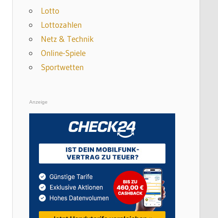
h
Lotto
:
Lottozahlen
Netz & Technik
Online-Spiele
Sportwetten
Anzeige