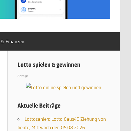
 & Finanzen
Lotto spielen & gewinnen
Anzeige
Aktuelle Beiträge
Lottozahlen: Lotto 6aus49 Ziehung von
heute, Mittwoch den 05.08.2026