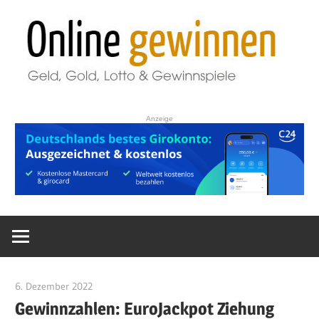
Zum
O
Inhalt
springen
g
Geld,
Finanzen,
Anzeige
Lotto
&
Gewinnspiele.
6. Dezember 2022
Gewinner
Gewinnzahlen: EuroJackpot Ziehung