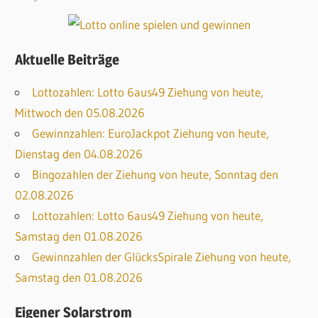
Aktuelle Beiträge
Lottozahlen: Lotto 6aus49 Ziehung von heute,
Mittwoch den 05.08.2026
Gewinnzahlen: EuroJackpot Ziehung von heute,
Dienstag den 04.08.2026
Bingozahlen der Ziehung von heute, Sonntag den
02.08.2026
Lottozahlen: Lotto 6aus49 Ziehung von heute,
Samstag den 01.08.2026
Gewinnzahlen der GlücksSpirale Ziehung von heute,
Samstag den 01.08.2026
Eigener Solarstrom