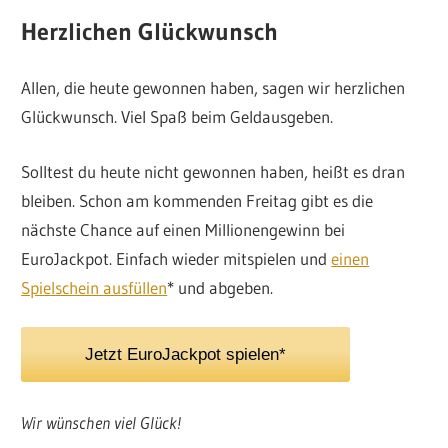
Herzlichen Glückwunsch
Allen, die heute gewonnen haben, sagen wir herzlichen
Glückwunsch. Viel Spaß beim Geldausgeben.
Solltest du heute nicht gewonnen haben, heißt es dran
bleiben. Schon am kommenden Freitag gibt es die
nächste Chance auf einen Millionengewinn bei
EuroJackpot. Einfach wieder mitspielen und
einen
Spielschein ausfüllen
* und abgeben.
Jetzt EuroJackpot spielen*
Wir wünschen viel Glück!