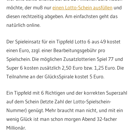
möchte, der muß nur
einen Lotto-Schein ausfüllen
und
diesen rechtzeitig abgeben. Am einfachsten geht das
natürlich online.
Der Spieleinsatz für ein Tippfeld Lotto 6 aus 49 kostet
einen Euro, zzgl. einer Bearbeitungsgebühr pro
Spielschein. Die möglichen Zusatzlotterien Spiel 77 und
Super 6 kosten zusätzlich 2,50 Euro bzw. 1,25 Euro. Die
Teilnahme an der GlücksSpirale kostet 5 Euro.
Ein Tippfeld mit 6 Richtigen und der korrekten Superzahl
auf dem Schein (letzte Zahl der Lotto-Spielschein-
Nummer) genügt. Mehr braucht man nicht, und mit ein
wenig Glück ist man schon morgen Abend 32-facher
Millionär.