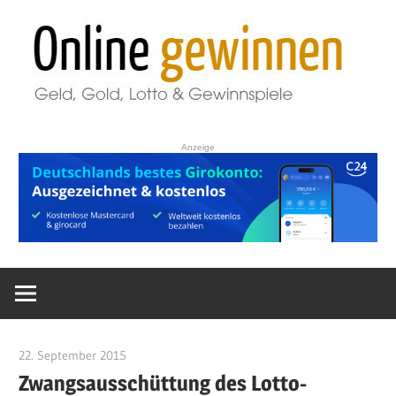
Zum
O
Inhalt
springen
g
Geld,
Finanzen,
Anzeige
Lotto
&
Gewinnspiele.
22. September 2015
Gewinner
Zwangsausschüttung des Lotto-