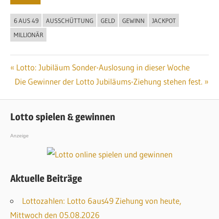
6 AUS 49
AUSSCHÜTTUNG
GELD
GEWINN
JACKPOT
MILLIONÄR
Vorheriger
Lotto: Jubiläum Sonder-Auslosung in dieser Woche
Beitragsnavigation
Nächster
Die Gewinner der Lotto Jubiläums-Ziehung stehen fest.
Beitrag:
Beitrag:
Lotto spielen & gewinnen
Anzeige
Aktuelle Beiträge
Lottozahlen: Lotto 6aus49 Ziehung von heute,
Mittwoch den 05.08.2026